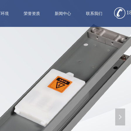
1
厂环境
荣誉资质
新闻中心
联系我们
넲