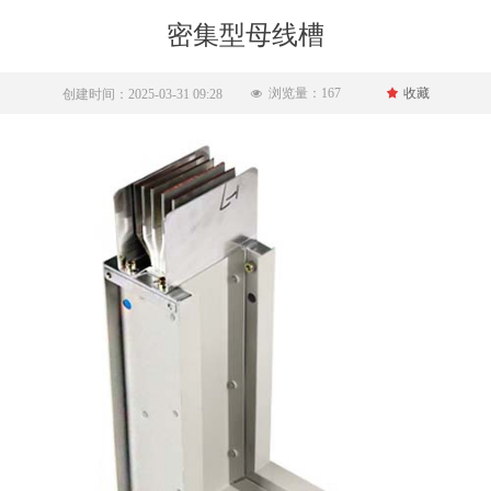
密集型母线槽
浏览量：
167
끄
收藏
创建时间：
2025-03-31
09:28
넶