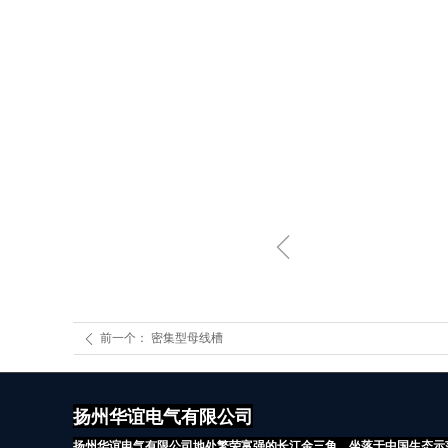
ꁆ
前一个：
密集型母线槽
ꄴ
扬州华谊电气有限公司
扬州华谊电气有限公司地处繁荣富强的长江金三角，坐落于中国生态示