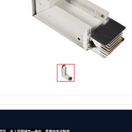
范区，水上花园城市—扬中。是国内专业制造