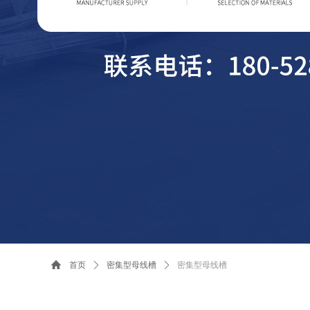
首页
ꄲ
密集型母线槽
ꄲ
密集型母线槽